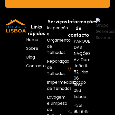
Serviços
Informações
Links
Inspecção
de
rápidos
e
contacto
Home
Orçamento
PARQUE
de
DAS
Sobre
Telhados
NAÇÕES
Blog
Av. Dom
Reparação
Contacto
João II,
de
52, Piso
Telhados
06,
Impermeabilização
1990-
de Telhados
096
Lisboa
Lavagem
e Limpeza
+351
de
961 849