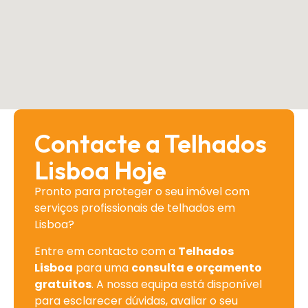
Contacte a Telhados
Lisboa Hoje
Pronto para proteger o seu imóvel com
serviços profissionais de telhados em
Lisboa?
Entre em contacto com a
Telhados
Lisboa
para uma
consulta e orçamento
gratuitos
. A nossa equipa está disponível
para esclarecer dúvidas, avaliar o seu