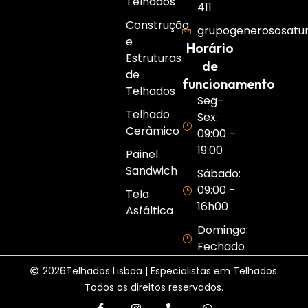
Telhados
411
Construção
grupogenerososatu
e
Horário
Estruturas
de
de
funcionamento
Telhados
Seg–
Telhado
Sex:
Cerâmico
09:00 –
19:00
Painel
Sandwich
Sábado:
09:00 -
Tela
16h00
Asfáltica
Domingo:
Fechado
2026
Telhados Lisboa | Especialistas em Telhados.
Todos os direitos reservados.