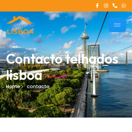
Contacto telhados
lisboa
Home
contacto